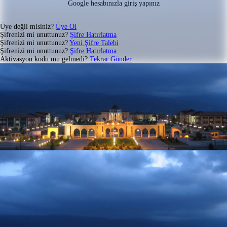
Google hesabınızla giriş yapınız
Üye değil misiniz?
Üye Ol
Şifrenizi mi unuttunuz?
Şifre Hatırlatma
Şifrenizi mi unuttunuz?
Yeni Şifre Talebi
Şifrenizi mi unuttunuz?
Şifre Hatırlatma
Aktivasyon kodu mu gelmedi?
Tekrar Gönder